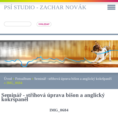
PSÍ STUDIO - ZACHAR NOVÁK
Úvod
»
Fotoalbum
»
Seminář - střihová úprava bišon a anglický kokršpaněl
»
IMG_0684
Seminář - střihová úprava bišon a anglický
kokršpaněl
IMG_0684