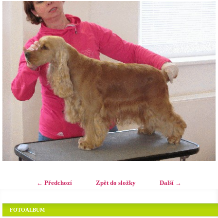
← Předchozí
Zpět do složky
Další →
FOTOALBUM