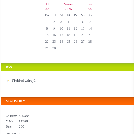
<<
červen
>>
<<
2026
>>
Po
Út
St
Čt
Pá
So
Ne
1
2
3
4
5
6
7
8
9
10
11
12
13
14
15
16
17
18
19
20
21
22
23
24
25
26
27
28
29
30
RSS
Přehled zdrojů
STATISTIKY
Celkem:
609858
Měsíc:
11268
Den:
290
Online:
4