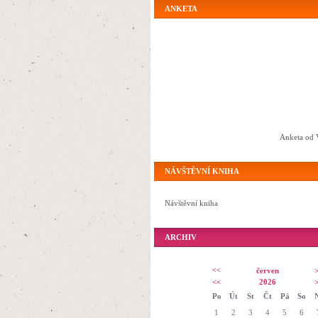
ANKETA
Anketa od 
NÁVŠTĚVNÍ KNIHA
Návštěvní kniha
ARCHIV
<<
červen
<<
2026
Po
Út
St
Čt
Pá
So
1
2
3
4
5
6