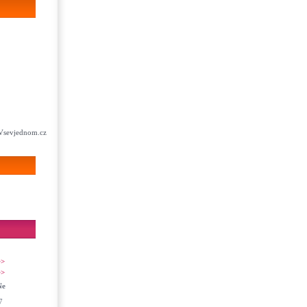
Vsevjednom.cz
>>
>>
Ne
7