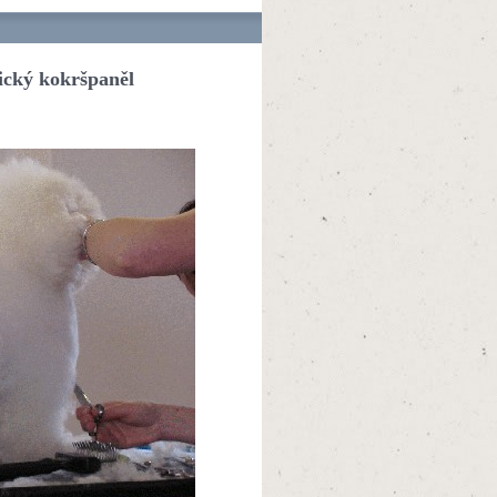
lický kokršpaněl