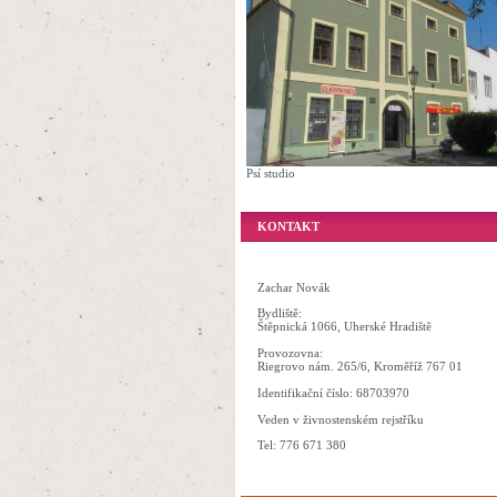
Psí studio
KONTAKT
Zachar Novák
Bydliště:
Štěpnická 1066, Uherské Hradiště
Provozovna:
Riegrovo nám. 265/6, Kroměříž 767 01
Identifikační číslo: 68703970
Veden v živnostenském rejstříku
Tel: 776 671 380