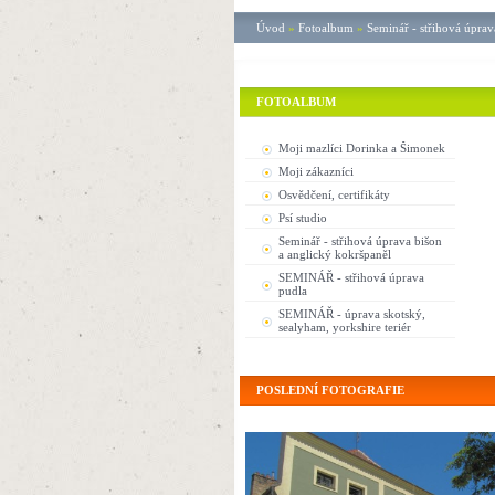
Úvod
»
Fotoalbum
»
Seminář - střihová úprav
FOTOALBUM
Moji mazlíci Dorinka a Šimonek
Moji zákazníci
Osvědčení, certifikáty
Psí studio
Seminář - střihová úprava bišon
a anglický kokršpaněl
SEMINÁŘ - střihová úprava
pudla
SEMINÁŘ - úprava skotský,
sealyham, yorkshire teriér
POSLEDNÍ FOTOGRAFIE