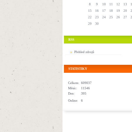
8
9
10
11
12
13
15
16
17
18
19
20
22
23
24
25
26
27
29
30
RSS
Přehled zdrojů
STATISTIKY
Celkem:
609037
Měsíc:
11546
Den:
395
Online:
6