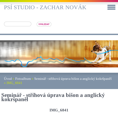
PSÍ STUDIO - ZACHAR NOVÁK
Úvod
»
Fotoalbum
»
Seminář - střihová úprava bišon a anglický kokršpaněl
»
IMG_6841
Seminář - střihová úprava bišon a anglický
kokršpaněl
IMG_6841