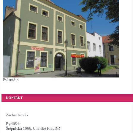
Psí studio
KONTAKT
Zachar Novák
Bydliště:
Štěpnická 1066, Uherské Hradiště